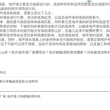
墙面。地坪漆主要是为地面设计的，其材料特性和适用范围更适合地面环
地面的特殊环境而设计的。
坪漆来刷墙面，需要注意以下几点：
对墙面进行打磨、清洁和底漆处理，以提高地坪漆和墙面的附着力。
漆：颜色要与墙面装饰风格相匹配，同时要注意地坪漆的材质和性能是否
厚度的控制、干燥时间的掌握和涂刷方式的选择等，以确保地坪漆在墙面
附着力和防水性能可能没有墙面漆那么好，且施工起来可能费时费力，因
果和使用寿命会受到多种因素的影响，包括墙面材质、地坪漆的选择、施
面漆。同时，地坪漆在墙面上的使用寿命也可能相对较短，需要定期维护和
况下可能可以用于墙面，但由于其特性和应用领域的限制，以及施工和维
怎么样？焦作地坪漆厂家哪里好？焦作醇酸调和漆找哪家？河南紫凌涂料科
特点
家分享氟碳漆是防火涂料吗
厂家
,
地坪漆
,
河南醇酸调和漆
,