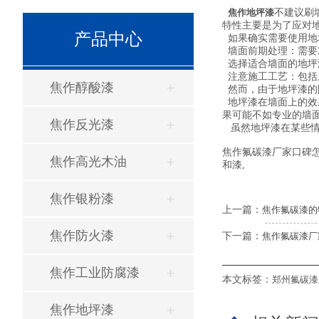
焦作地坪漆
不建议刷
特性主要是为了应对
产品中心
如果确实需要使用地
墙面前期处理：需要
选择适合墙面的地坪
注意施工工艺：包括
焦作醇酸漆
然而，由于地坪漆的
地坪漆在墙面上的效
果可能不如专业的墙
焦作反光漆
虽然地坪漆在某些情
焦作氟碳漆厂家口碑
焦作高光木油
和漆,
焦作银粉漆
上一篇：
焦作氟碳漆的
焦作防火漆
下一篇：
焦作氟碳漆厂
焦作工业防腐漆
本文标签：
郑州氟碳漆
焦作地坪漆