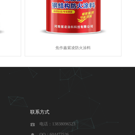
焦作鑫紫凌防火涂料
联系方式
电话：13838096523

QQ：604477526