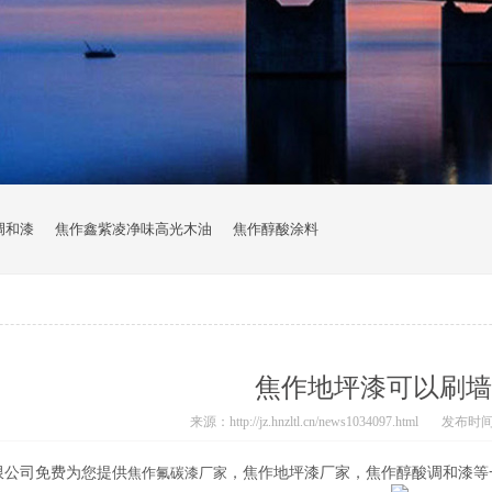
调和漆
焦作鑫紫凌净味高光木油
焦作醇酸涂料
焦作地坪漆可以刷墙
来源：http://jz.hnzltl.cn/news1034097.html
发布时间：2
限公司免费为您提供
焦作氟碳漆厂家
，焦作地坪漆厂家，焦作醇酸调和漆等