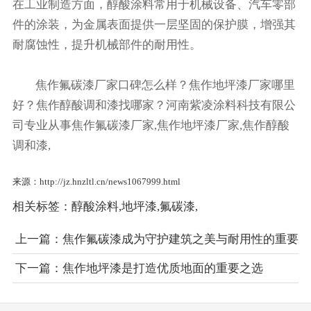
在工业制造方面，醇酸涂料常用于机械设备、汽车零部
件的涂装，为金属表面提供一层坚固的保护膜，增强其
耐腐蚀性，提升机械部件的耐用性。
焦作氟碳漆厂家口碑怎么样？焦作地坪漆厂家哪里
好？焦作醇酸调和漆找哪家？河南紫凌涂料科技有限公
司专业从事焦作氟碳漆厂家,焦作地坪漆厂家,焦作醇酸
调和漆,
来源：http://jz.hnzltl.cn/news1067999.html
相关标签：
醇酸涂料
,
地坪漆
,
氟碳漆
,
上一篇：
焦作氟碳漆成为守护建筑之美与耐用性的重要
选择
下一篇：
焦作地坪漆是打造优质地面的重要之选