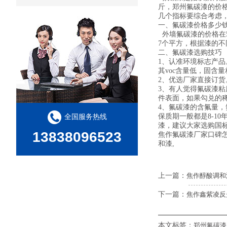
斤，郑州氟碳漆的价格
几个指标要综合考虑
一、氟碳漆价格多少
外墙氟碳漆的价格在5
7个平方，根据漆的
二、氟碳漆选购技巧
1、认准环境标志产品
其voc含量低，固含
2、优选厂家直接订
3、有人觉得氟碳漆
件表面，如果勾兑的
4、氟碳漆的含氟量
保质期一般都是8-1
全国服务热线
漆，建议大家选购国
13838096523
焦作氟碳漆厂家口碑
和漆,
上一篇：
焦作醇酸调和
下一篇：
焦作鑫紫凌反
本文标签：
郑州氟碳漆