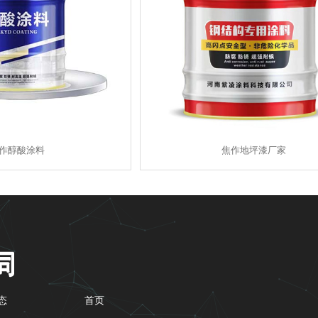
作醇酸涂料
焦作地坪漆厂家
态
首页