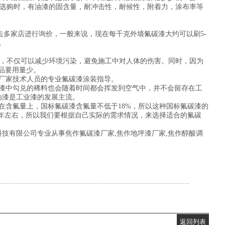
碳漆选购时，有油漆的固含量，耐冲击性，耐候性，附着力，涂布率等
，去多家店进行询价，一般来说，现在每千克外墙氟碳漆大约可以刷5-
。
产品，不仅可以减少环境污染，避免施工中对人体的伤害。同时，因为
品要用量少。
厂家技术人员的专业氟碳漆涂装指导。
漆中勾兑的稀料也会随着时间都会挥发到空气中，并不会留存在工
油漆是工业漆的发展主流。
在含氟量上，国标氟碳漆含氟量不低于18%，所以这种国标氟碳漆的
5年左右，所以我们要根据自己实际的需求情况，来选择适合的氟碳
技有限公司专业从事焦作氟碳漆厂家,焦作地坪漆厂家,焦作醇酸调
返回列表