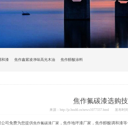
调和漆
焦作鑫紫凌净味高光木油
焦作醇酸涂料
焦作氟碳漆选购技
来源：http://jz.hnzltl.cn/news1077337.html
发布时间：2
限公司免费为您提供
焦作氟碳漆厂家
，焦作地坪漆厂家，焦作醇酸调和漆等