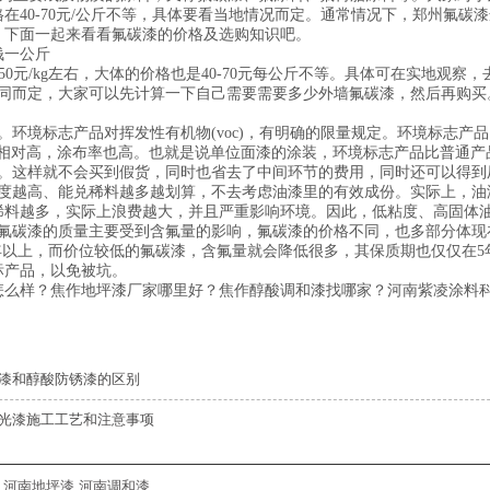
在40-70元/公斤不等，具体要看当地情况而定。通常情况下，郑州氟
，下面一起来看看氟碳漆的价格及选购知识吧。
钱一公斤
0元/kg左右，大体的价格也是40-70元每公斤不等。具体可在实地观察
不同而定，大家可以先计算一下自己需要需要多少外墙氟碳漆，然后再购买
。环境标志产品对挥发性有机物(voc)，有明确的限量规定。环境标志
量相对高，涂布率也高。也就是说单位面漆的涂装，环境标志产品比普通产
货。这样就不会买到假货，同时也省去了中间环节的费用，同时还可以得到
粘度越高、能兑稀料越多越划算，不去考虑油漆里的有效成份。实际上，油
稀料越多，实际上浪费越大，并且严重影响环境。因此，低粘度、高固体
，氟碳漆的质量主要受到含氟量的影响，氟碳漆的价格不同，也多部分体现
0年以上，而价位较低的氟碳漆，含氟量就会降低很多，其保质期也仅仅在
标产品，以免被坑。
怎么样？焦作地坪漆厂家哪里好？焦作醇酸调和漆找哪家？河南紫凌涂料科
漆和醇酸防锈漆的区别
光漆施工工艺和注意事项
,
河南地坪漆
,
河南调和漆
,