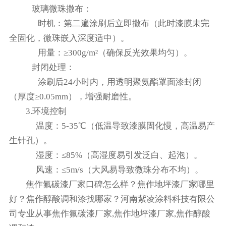
‌ 玻璃微珠撒布‌：
‌时机‌：第二遍涂刷后立即撒布（此时漆膜未完
全固化，微珠嵌入深度适中）。
‌ 用量‌：≥300g/m²（确保反光效果均匀）。
‌封闭处理‌：
涂刷后24小时内，用透明聚氨酯罩面漆封闭
（厚度≥0.05mm），增强耐磨性。
3.‌环境控制‌
‌ 温度‌：5-35℃（低温导致漆膜固化慢，高温易产
生针孔）。
‌ 湿度‌：≤85%（高湿度易引发泛白、起泡）。
‌风速‌：≤5m/s（大风易导致微珠分布不均）。
焦作氟碳漆厂家口碑怎么样？焦作地坪漆厂家哪里
好？焦作醇酸调和漆找哪家？河南紫凌涂料科技有限公
司专业从事焦作氟碳漆厂家,焦作地坪漆厂家,焦作醇酸