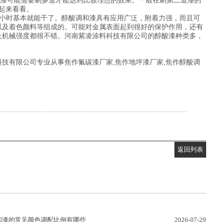
漆可能需要刷多道才能达到比较理想的效果。一般在刷第二道漆的
起来看看。
4小时基本就能干了。醇酸调和漆具有应用广泛，附着力强，而且可
以及着色颜料等组成的。可能对金属表面起到很好的保护作用，还有
及机械强度都很不错。河南紫凌涂料科技有限公司的醇酸漆种类多，
技有限公司专业从事焦作氟碳漆厂家,焦作地坪漆厂家,焦作醇酸调
返回列表
和漆的常见颜色调配比例有哪些
2026-07-29