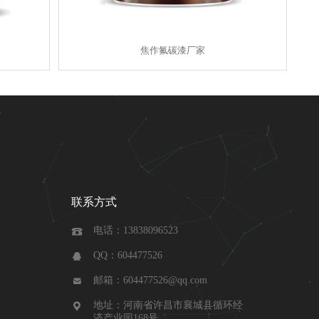
焦作氟碳漆厂家
联系方式
电话：13838096523

QQ：604477526

邮箱：604477526@qq.com

地址：河南省许昌市襄城县循环经

济产业园168号