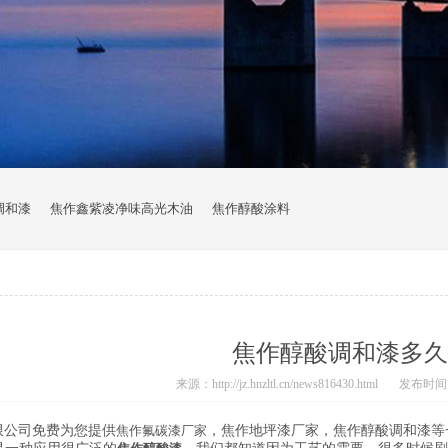
调和漆
焦作鑫紫凌净味高光木油
焦作醇酸涂料
焦作醇酸调和漆多久
来源：http://jz.hnzltl.cn/news816430.html
发布时间：20
限公司免费为您提供
焦作氟碳漆厂家
，焦作地坪漆厂家，焦作醇酸调和漆等