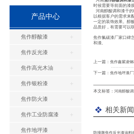
河南
焦作醇酸调和漆
时候需要等前面的漆
河南醇酸调和漆干的
产品中心
以根据客户的需求来
一定的装饰效果。醇
品质好，有需要可以
焦作醇酸漆
焦作氟碳漆厂家口碑
和漆,
焦作反光漆
上一篇：
焦作鑫紫凌钢
焦作高光木油
下一篇：
焦作地坪漆厂
焦作银粉漆
本文标签：
河南醇酸调
焦作防火漆
相关新闻
焦作工业防腐漆
焦作地坪漆
防撞墩焦作反光漆涂料