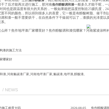
是一种应用很广泛的
焦作醇酸漆
，我们都知道因为工艺的需要，很多时候刷
膜干了后才能再次进行施工，那河南
焦作醇酸调和漆
一般多久才能干呢，一
时间也是跟温度有很大的关系的，一般如果能把温度控制在25摄氏度，2
配置不同的颜色，所以得到很多人的喜爱，它一般是有醇酸树脂、催干剂
酸调和漆一般不需要烘干，在自然条件下干燥就可以了，漆膜的光泽度以
联系。
怎么样？焦作地坪漆厂家哪里好？焦作醇酸调和漆找哪家？河南紫凌涂料科
构漆的施工方法
家哪家好
和漆
,
河南氟碳漆厂家
,
河南地坪漆厂家
,
氟碳漆
,
地坪漆
,
醇酸漆
,
/ NEWS
的施工难度大吗
2026-08-05
焦作醇酸调