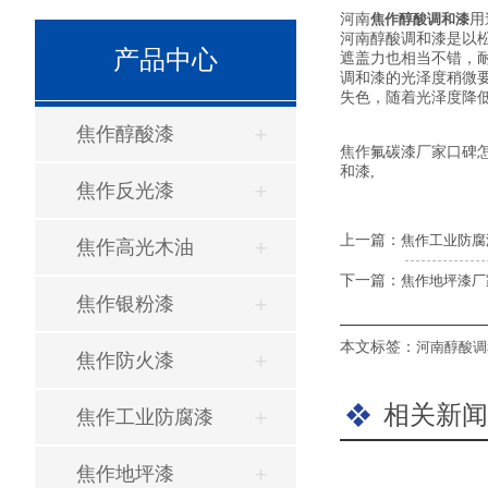
河南
焦作醇酸调和漆
用
河南醇酸调和漆是以
产品中心
遮盖力也相当不错，
调和漆的光泽度稍微
失色，随着光泽度降
焦作醇酸漆
焦作氟碳漆厂家口碑
和漆,
焦作反光漆
上一篇：
焦作工业防腐
焦作高光木油
下一篇：
焦作地坪漆厂
焦作银粉漆
本文标签：
河南醇酸调
焦作防火漆
相关新闻
焦作工业防腐漆
焦作地坪漆