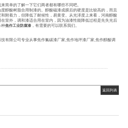
就来简单的了解一下它们两者都有哪些不同吧。
油度醇酸树脂合用制漆的。醇酸磁漆成膜后的硬度是比较高的，而且
度和附着力，但降低了耐候性，易黄变。从光泽度上来看，河南醇酸
用在室外，调和漆适合用在室内，因为油漆性能降低过程是先失光后
各种
焦作工业防腐漆
，有需要的可以联系我们。
技有限公司专业从事焦作氟碳漆厂家,焦作地坪漆厂家,焦作醇酸调
返回列表