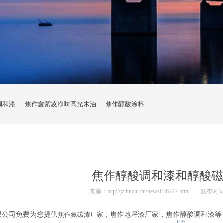
调和漆
焦作鑫紫凌净味高光木油
焦作醇酸涂料
焦作醇酸调和漆和醇酸磁
来源：http://jz.hnzltl.cn/news836227.html
发布时间：2
限公司免费为您提供
焦作氟碳漆厂家
，焦作地坪漆厂家，焦作醇酸调和漆等