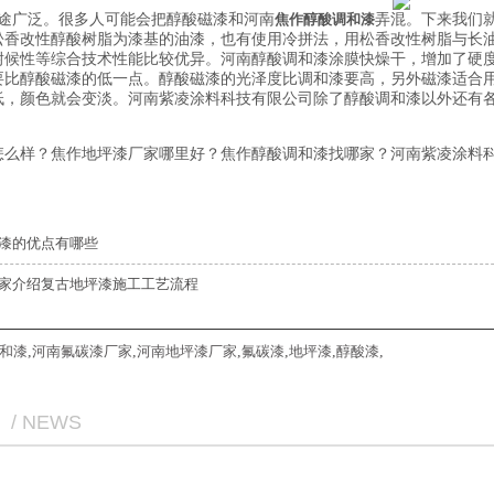
途广泛。很多人可能会把醇酸磁漆和河南
焦作醇酸调和漆
弄混。下来我们
松香改性醇酸树脂为漆基的油漆，也有使用冷拼法，用松香改性树脂与长
耐候性等综合技术性能比较优异。河南醇酸调和漆涂膜快燥干，增加了硬
要比醇酸磁漆的低一点。醇酸磁漆的光泽度比调和漆要高，另外磁漆适合
低，颜色就会变淡。河南紫凌涂料科技有限公司除了醇酸调和漆以外还有
怎么样？焦作地坪漆厂家哪里好？焦作醇酸调和漆找哪家？河南紫凌涂料科
漆的优点有哪些
家介绍复古地坪漆施工工艺流程
和漆
,
河南氟碳漆厂家
,
河南地坪漆厂家
,
氟碳漆
,
地坪漆
,
醇酸漆
,
/ NEWS