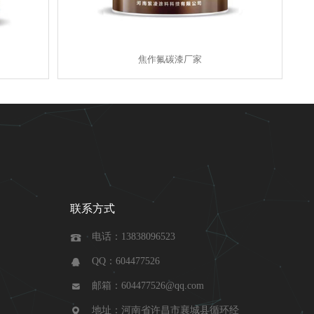
焦作氟碳漆厂家
联系方式
电话：13838096523

QQ：604477526

邮箱：604477526@qq.com

地址：河南省许昌市襄城县循环经
