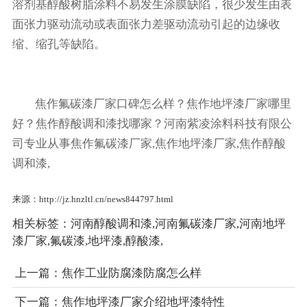
溶剂基醇酸树脂涂料不易发生涂膜缺陷，很少发生由表
面张力驱动流动或表面张力差驱动流动引起的边缘收
缩、缩孔等缺陷。
焦作氟碳漆厂家口碑怎么样？焦作地坪漆厂家哪里
好？焦作醇酸调和漆找哪家？河南紫凌涂料科技有限公
司专业从事焦作氟碳漆厂家,焦作地坪漆厂家,焦作醇酸
调和漆,
来源：http://jz.hnzltl.cn/news844797.html
相关标签：
河南醇酸调和漆
,
河南氟碳漆厂家
,
河南地坪
漆厂家
,
氟碳漆
,
地坪漆
,
醇酸漆
,
上一篇：
焦作工业防腐漆防腐怎么样
下一篇：
焦作地坪漆厂家介绍地坪漆特性