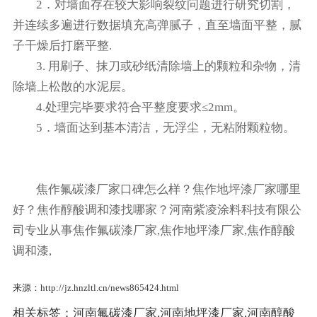
2．对墙面存在较大影响裂纹问题进行研究切割，
并连续多遍进行数据填充高弹腻子，直至墙面平整，腻
子干燥后打磨平整.
3. 用刷子、抹刀或砂纸清除墙上的颗粒和杂物，清
除墙上松散的水泥层。
4.处理完毕要求符合平整度要求≤2mm。
5．墙面达到基本清洁，无浮尘，无粘附颗粒物。
焦作氟碳漆厂家口碑怎么样？焦作地坪漆厂家哪里
好？焦作醇酸调和漆找哪家？河南紫凌涂料科技有限公
司专业从事焦作氟碳漆厂家,焦作地坪漆厂家,焦作醇酸
调和漆,
来源：http://jz.hnzltl.cn/news865424.html
相关标签：
河南氟碳漆厂家
,
河南地坪漆厂家
,
河南醇酸