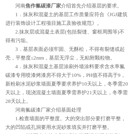
河南
焦作氟碳漆厂家
介绍首先介绍基层的要求。
1．抹灰和混凝土的基层工作质量应符合《JGJ建筑
进行装饰设计工程项目施工及验收规范》。
2.抹灰层或混凝土表层(包括裂缝、窗框周围等)不
得有污垢。
3．基层表面必须牢固、无酥松，不得有裂缝或起
壳，平整度≤2mm，基层无浮尘，无粘附颗粒物。
4．抹灰和混凝土基层涂刷外墙涂料要求含水率氟
碳漆专用喷漆烤漆房不得大于10%，PH值不得高于9，
新粉刷水泥砂浆墙面夏季要求养护10天以上，冬季需20
天以上，现浇混凝土墙面夏季需养护21天以上，冬季需
28天以上。
河南氟碳漆厂家介绍基面处理
1.检查墙面的平整度。大的突出部分要打磨平整，
大的凹陷或孔洞要用水泥砂浆填实并打磨平整。