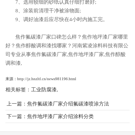
7、选用较细的砂纸认真仔细打磨好;
8、涂装前清理干净被涂物面;
9、调好油漆后应尽快在4小时内施工完。
焦作氟碳漆厂家口碑怎么样？焦作地坪漆厂家哪里
好？焦作醇酸调和漆找哪家？河南紫凌涂料科技有限公
司专业从事焦作氟碳漆厂家,焦作地坪漆厂家,焦作醇酸
调和漆,
来源：http://jz.hnzltl.cn/news981196.html
相关标签：
工业防腐漆
,
上一篇：
焦作氟碳漆厂家介绍氟碳漆喷涂方法
下一篇：
焦作地坪漆厂家介绍涂料分类